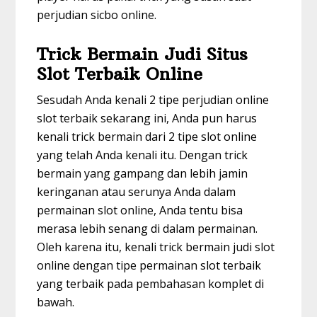
perjudian sicbo online.
Trick Bermain Judi Situs
Slot Terbaik Online
Sesudah Anda kenali 2 tipe perjudian online
slot terbaik sekarang ini, Anda pun harus
kenali trick bermain dari 2 tipe slot online
yang telah Anda kenali itu. Dengan trick
bermain yang gampang dan lebih jamin
keringanan atau serunya Anda dalam
permainan slot online, Anda tentu bisa
merasa lebih senang di dalam permainan.
Oleh karena itu, kenali trick bermain judi slot
online dengan tipe permainan slot terbaik
yang terbaik pada pembahasan komplet di
bawah.