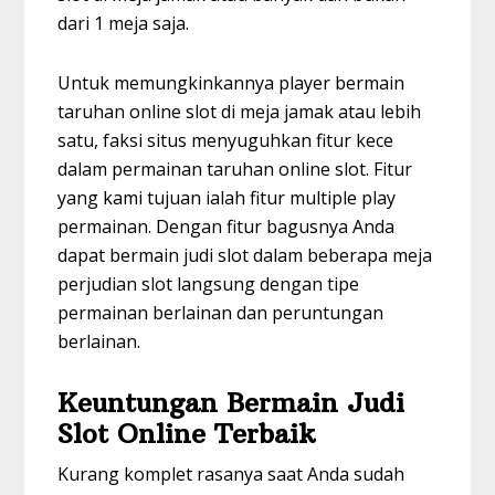
dari 1 meja saja.
Untuk memungkinkannya player bermain
taruhan online slot di meja jamak atau lebih
satu, faksi situs menyuguhkan fitur kece
dalam permainan taruhan online slot. Fitur
yang kami tujuan ialah fitur multiple play
permainan. Dengan fitur bagusnya Anda
dapat bermain judi slot dalam beberapa meja
perjudian slot langsung dengan tipe
permainan berlainan dan peruntungan
berlainan.
Keuntungan Bermain Judi
Slot Online Terbaik
Kurang komplet rasanya saat Anda sudah