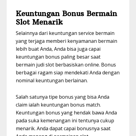
Keuntungan Bonus Bermain
Slot Menarik
Selainnya dari keuntungan service bermain
yang terjaga memberi kenyamanan bermain
lebih buat Anda, Anda bisa juga capai
keuntungan bonus paling besar saat
bermain judi slot berbasiskan online. Bonus
berbagai ragam siap mendekati Anda dengan
nominal keuntungan berlainan.
Salah satunya tipe bonus yang bisa Anda
claim ialah keuntungan bonus match.
Keuntungan bonus yang hendak bawa Anda
pada suka kemenangan ini tentunya cukup
menarik. Anda dapat capai bonusnya saat