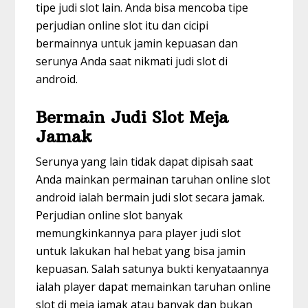
tipe judi slot lain. Anda bisa mencoba tipe
perjudian online slot itu dan cicipi
bermainnya untuk jamin kepuasan dan
serunya Anda saat nikmati judi slot di
android.
Bermain Judi Slot Meja
Jamak
Serunya yang lain tidak dapat dipisah saat
Anda mainkan permainan taruhan online slot
android ialah bermain judi slot secara jamak.
Perjudian online slot banyak
memungkinkannya para player judi slot
untuk lakukan hal hebat yang bisa jamin
kepuasan. Salah satunya bukti kenyataannya
ialah player dapat memainkan taruhan online
slot di meja jamak atau banyak dan bukan