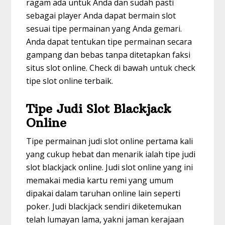
ragam ada untuk Anda dan sudah pasti
sebagai player Anda dapat bermain slot
sesuai tipe permainan yang Anda gemari.
Anda dapat tentukan tipe permainan secara
gampang dan bebas tanpa ditetapkan faksi
situs slot online. Check di bawah untuk check
tipe slot online terbaik.
Tipe Judi Slot Blackjack
Online
Tipe permainan judi slot online pertama kali
yang cukup hebat dan menarik ialah tipe judi
slot blackjack online. Judi slot online yang ini
memakai media kartu remi yang umum
dipakai dalam taruhan online lain seperti
poker. Judi blackjack sendiri diketemukan
telah lumayan lama, yakni jaman kerajaan