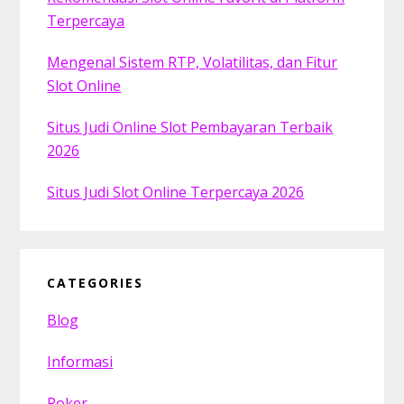
Terpercaya
Mengenal Sistem RTP, Volatilitas, dan Fitur
Slot Online
Situs Judi Online Slot Pembayaran Terbaik
2026
Situs Judi Slot Online Terpercaya 2026
CATEGORIES
Blog
Informasi
Poker