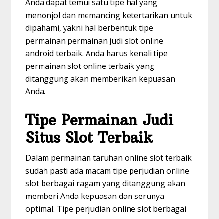
Anda dapat temui satu tipe hal yang
menonjol dan memancing ketertarikan untuk
dipahami, yakni hal berbentuk tipe
permainan permainan judi slot online
android terbaik. Anda harus kenali tipe
permainan slot online terbaik yang
ditanggung akan memberikan kepuasan
Anda.
Tipe Permainan Judi
Situs Slot Terbaik
Dalam permainan taruhan online slot terbaik
sudah pasti ada macam tipe perjudian online
slot berbagai ragam yang ditanggung akan
memberi Anda kepuasan dan serunya
optimal. Tipe perjudian online slot berbagai