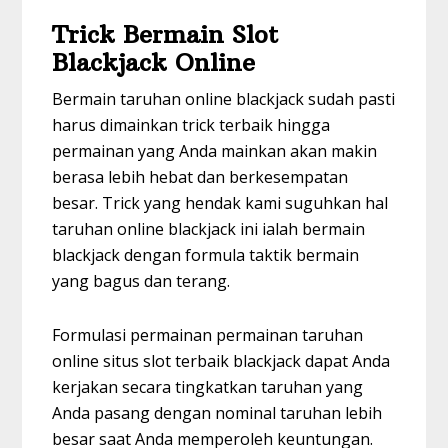
Trick Bermain Slot
Blackjack Online
Bermain taruhan online blackjack sudah pasti
harus dimainkan trick terbaik hingga
permainan yang Anda mainkan akan makin
berasa lebih hebat dan berkesempatan
besar. Trick yang hendak kami suguhkan hal
taruhan online blackjack ini ialah bermain
blackjack dengan formula taktik bermain
yang bagus dan terang.
Formulasi permainan permainan taruhan
online situs slot terbaik blackjack dapat Anda
kerjakan secara tingkatkan taruhan yang
Anda pasang dengan nominal taruhan lebih
besar saat Anda memperoleh keuntungan.