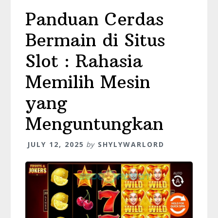
Panduan Cerdas
Bermain di Situs
Slot : Rahasia
Memilih Mesin
yang
Menguntungkan
JULY 12, 2025
by
SHYLYWARLORD