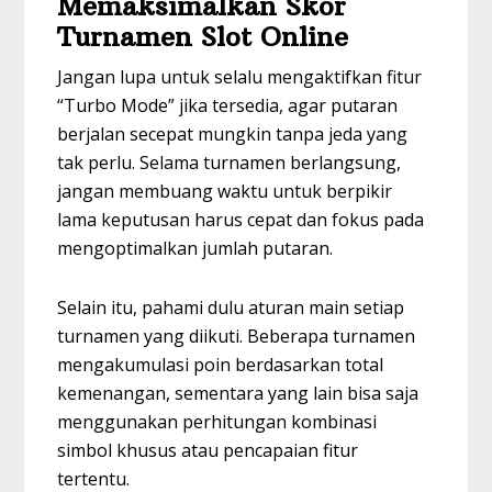
Memaksimalkan Skor
Turnamen Slot Online
Jangan lupa untuk selalu mengaktifkan fitur
“Turbo Mode” jika tersedia, agar putaran
berjalan secepat mungkin tanpa jeda yang
tak perlu. Selama turnamen berlangsung,
jangan membuang waktu untuk berpikir
lama keputusan harus cepat dan fokus pada
mengoptimalkan jumlah putaran.
Selain itu, pahami dulu aturan main setiap
turnamen yang diikuti. Beberapa turnamen
mengakumulasi poin berdasarkan total
kemenangan, sementara yang lain bisa saja
menggunakan perhitungan kombinasi
simbol khusus atau pencapaian fitur
tertentu.