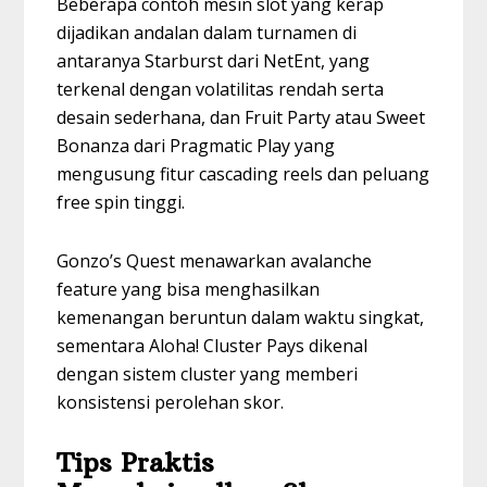
Beberapa contoh mesin slot yang kerap
dijadikan andalan dalam turnamen di
antaranya Starburst dari NetEnt, yang
terkenal dengan volatilitas rendah serta
desain sederhana, dan Fruit Party atau Sweet
Bonanza dari Pragmatic Play yang
mengusung fitur cascading reels dan peluang
free spin tinggi.
Gonzo’s Quest menawarkan avalanche
feature yang bisa menghasilkan
kemenangan beruntun dalam waktu singkat,
sementara Aloha! Cluster Pays dikenal
dengan sistem cluster yang memberi
konsistensi perolehan skor.
Tips Praktis