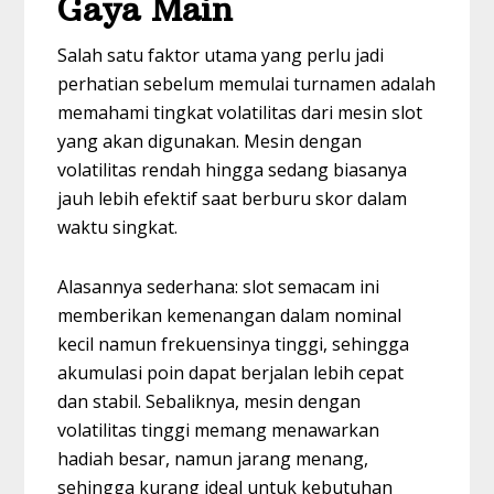
Gaya Main
Salah satu faktor utama yang perlu jadi
perhatian sebelum memulai turnamen adalah
memahami tingkat volatilitas dari mesin slot
yang akan digunakan. Mesin dengan
volatilitas rendah hingga sedang biasanya
jauh lebih efektif saat berburu skor dalam
waktu singkat.
Alasannya sederhana: slot semacam ini
memberikan kemenangan dalam nominal
kecil namun frekuensinya tinggi, sehingga
akumulasi poin dapat berjalan lebih cepat
dan stabil. Sebaliknya, mesin dengan
volatilitas tinggi memang menawarkan
hadiah besar, namun jarang menang,
sehingga kurang ideal untuk kebutuhan