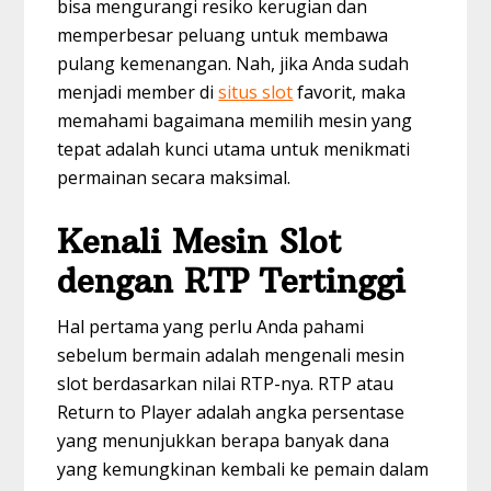
bisa mengurangi resiko kerugian dan
memperbesar peluang untuk membawa
pulang kemenangan. Nah, jika Anda sudah
menjadi member di
situs slot
favorit, maka
memahami bagaimana memilih mesin yang
tepat adalah kunci utama untuk menikmati
permainan secara maksimal.
Kenali Mesin Slot
dengan RTP Tertinggi
Hal pertama yang perlu Anda pahami
sebelum bermain adalah mengenali mesin
slot berdasarkan nilai RTP-nya. RTP atau
Return to Player adalah angka persentase
yang menunjukkan berapa banyak dana
yang kemungkinan kembali ke pemain dalam