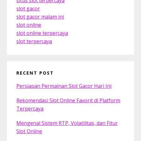
situs slot terpercaya
slot gacor
slot gacor malam ini
slot online
slot online terpercaya
slot terpercaya
RECENT POST
Persiapan Permainan Slot Gacor Hari Ini
Rekomendasi Slot Online Favorit di Platform
Terpercaya
Mengenal Sistem RTP, Volatilitas, dan Fitur
Slot Online