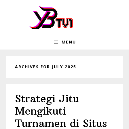
Skip
Skip
Skip
to
to
to
primary
main
primary
navigation
content
sidebar
MENU
ARCHIVES FOR JULY 2025
Strategi Jitu
Mengikuti
Turnamen di Situs