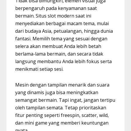
Tidak bisa dimungkiri, elemen visual juga
berpengaruh pada kenyamanan saat
bermain. Situs slot modern saat ini
menyediakan berbagai macam tema, mulai
dari budaya Asia, petualangan, hingga dunia
fantasi. Memilih tema yang sesuai dengan
selera akan membuat Anda lebih betah
berlama-lama bermain, dan secara tidak
langsung membantu Anda lebih fokus serta
menikmati setiap sesi.
Mesin dengan tampilan menarik dan suara
yang dinamis juga bisa meningkatkan
semangat bermain. Tapi ingat, jangan tertipu
oleh tampilan semata. Tetap prioritaskan
fitur penting seperti freespin, scatter, wild,
dan mini game yang memberi keuntungan
nyata.