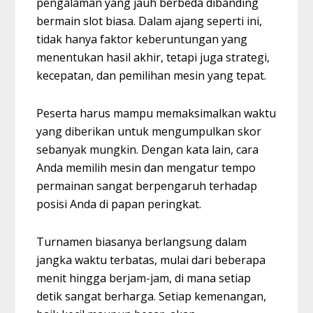
pengalaman yang jauh berbeda dibanding
bermain slot biasa. Dalam ajang seperti ini,
tidak hanya faktor keberuntungan yang
menentukan hasil akhir, tetapi juga strategi,
kecepatan, dan pemilihan mesin yang tepat.
Peserta harus mampu memaksimalkan waktu
yang diberikan untuk mengumpulkan skor
sebanyak mungkin. Dengan kata lain, cara
Anda memilih mesin dan mengatur tempo
permainan sangat berpengaruh terhadap
posisi Anda di papan peringkat.
Turnamen biasanya berlangsung dalam
jangka waktu terbatas, mulai dari beberapa
menit hingga berjam-jam, di mana setiap
detik sangat berharga. Setiap kemenangan,