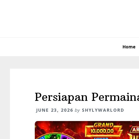
Skip
Skip
Skip
to
to
to
primary
main
primary
navigation
content
sidebar
Home
Persiapan Permaina
JUNE 23, 2026
by
SHYLYWARLORD