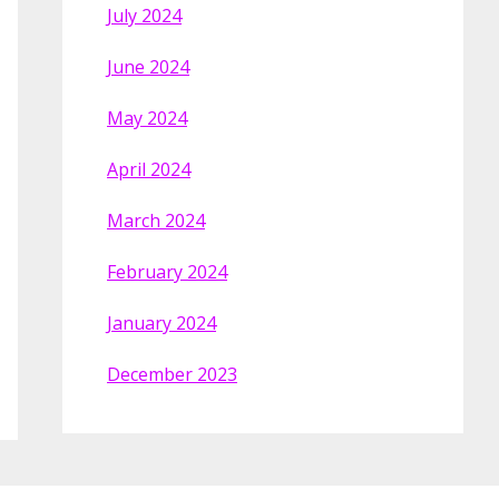
July 2024
June 2024
May 2024
April 2024
March 2024
February 2024
January 2024
December 2023