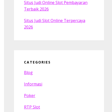
Situs Judi Online Slot Pembayaran
Terbaik 2026
Situs Judi Slot Online Terpercaya
2026
CATEGORIES
Blog
Informasi
Poker
RTP Slot