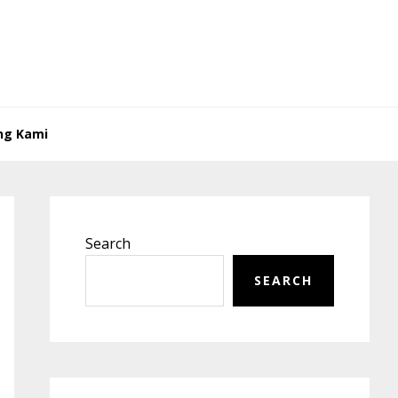
ng Kami
Primary
Sidebar
Search
SEARCH