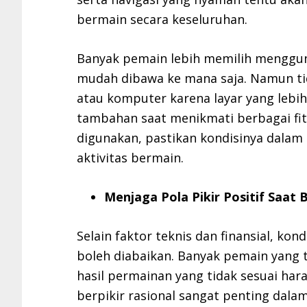
bermain secara keseluruhan.
Banyak pemain lebih memilih menggu
mudah dibawa ke mana saja. Namun ti
atau komputer karena layar yang leb
tambahan saat menikmati berbagai fi
digunakan, pastikan kondisinya dala
aktivitas bermain.
Menjaga Pola Pikir Positif Saat
Selain faktor teknis dan finansial, kon
boleh diabaikan. Banyak pemain yang 
hasil permainan yang tidak sesuai ha
berpikir rasional sangat penting dala