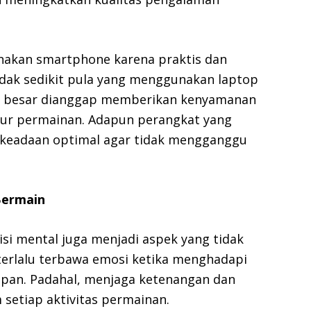
nakan smartphone karena praktis dan
dak sedikit pula yang menggunakan laptop
ih besar dianggap memberikan kenyamanan
tur permainan. Adapun perangkat yang
m keadaan optimal agar tidak mengganggu
 Bermain
disi mental juga menjadi aspek yang tidak
terlalu terbawa emosi ketika menghadapi
rapan. Padahal, menjaga ketenangan dan
m setiap aktivitas permainan.