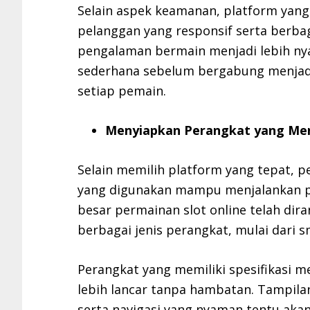
Selain aspek keamanan, platform yan
pelanggan yang responsif serta berb
pengalaman bermain menjadi lebih nya
sederhana sebelum bergabung menjadi
setiap pemain.
Menyiapkan Perangkat yang M
Selain memilih platform yang tepat, 
yang digunakan mampu menjalankan pe
besar permainan slot online telah dir
berbagai jenis perangkat, mulai dari
Perangkat yang memiliki spesifikasi
lebih lancar tanpa hambatan. Tampilan
serta navigasi yang nyaman tentu aka