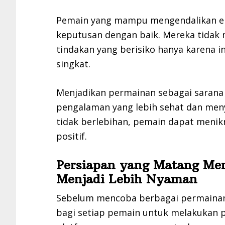
Pemain yang mampu mengendalikan e
keputusan dengan baik. Mereka tidak
tindakan yang berisiko hanya karena i
singkat.
Menjadikan permainan sebagai saran
pengalaman yang lebih sehat dan men
tidak berlebihan, pemain dapat menikm
positif.
Persiapan yang Matang Me
Menjadi Lebih Nyaman
Sebelum mencoba berbagai permainan sl
bagi setiap pemain untuk melakukan p