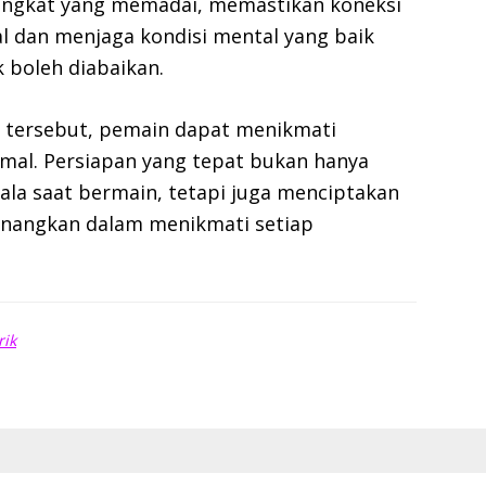
angkat yang memadai, memastikan koneksi
l dan menjaga kondisi mental yang baik
 boleh diabaikan.
 tersebut, pemain dapat menikmati
mal. Persiapan yang tepat bukan hanya
a saat bermain, tetapi juga menciptakan
enangkan dalam menikmati setiap
rik