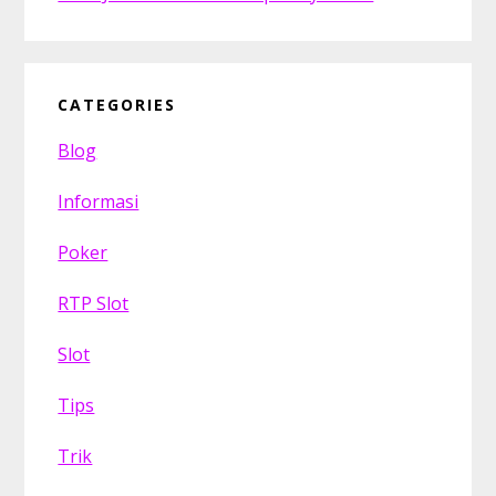
CATEGORIES
Blog
Informasi
Poker
RTP Slot
Slot
Tips
Trik