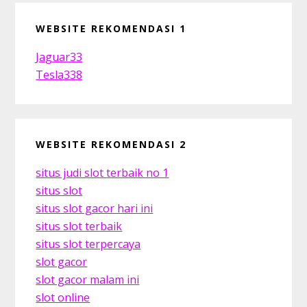
WEBSITE REKOMENDASI 1
Jaguar33
Tesla338
WEBSITE REKOMENDASI 2
situs judi slot terbaik no 1
situs slot
situs slot gacor hari ini
situs slot terbaik
situs slot terpercaya
slot gacor
slot gacor malam ini
slot online