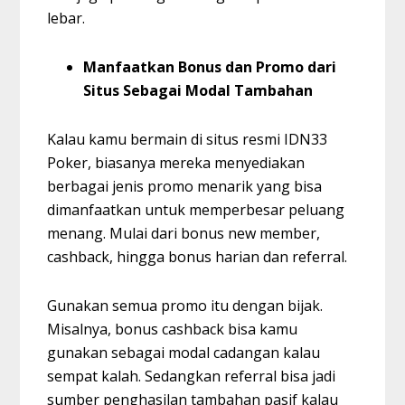
lebar.
Manfaatkan Bonus dan Promo dari
Situs Sebagai Modal Tambahan
Kalau kamu bermain di situs resmi
IDN33
Poker, biasanya mereka menyediakan
berbagai jenis promo menarik yang bisa
dimanfaatkan untuk memperbesar peluang
menang. Mulai dari bonus new member,
cashback, hingga bonus harian dan referral.
Gunakan semua promo itu dengan bijak.
Misalnya, bonus cashback bisa kamu
gunakan sebagai modal cadangan kalau
sempat kalah. Sedangkan referral bisa jadi
sumber penghasilan tambahan pasif kalau