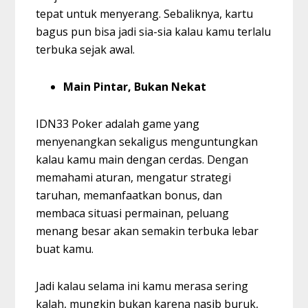
tepat untuk menyerang. Sebaliknya, kartu
bagus pun bisa jadi sia-sia kalau kamu terlalu
terbuka sejak awal.
Main Pintar, Bukan Nekat
IDN33
Poker adalah game yang
menyenangkan sekaligus menguntungkan
kalau kamu main dengan cerdas. Dengan
memahami aturan, mengatur strategi
taruhan, memanfaatkan bonus, dan
membaca situasi permainan, peluang
menang besar akan semakin terbuka lebar
buat kamu.
Jadi kalau selama ini kamu merasa sering
kalah, mungkin bukan karena nasib buruk,