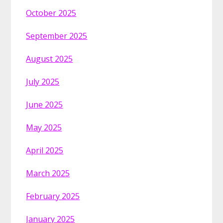
October 2025
September 2025
August 2025
July 2025
June 2025
May 2025
April 2025
March 2025
February 2025
January 2025