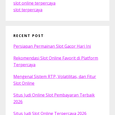
slot online terpercaya
slot terpercaya
RECENT POST
Persiapan Permainan Slot Gacor Hari Ini
Rekomendasi Slot Online Favorit di Platform
Terpercaya
Mengenal Sistem RTP, Volatilitas, dan Fitur
Slot Online
Situs Judi Online Slot Pembayaran Terbaik
2026
Situs Judi Slot Online Terpercaya 2026