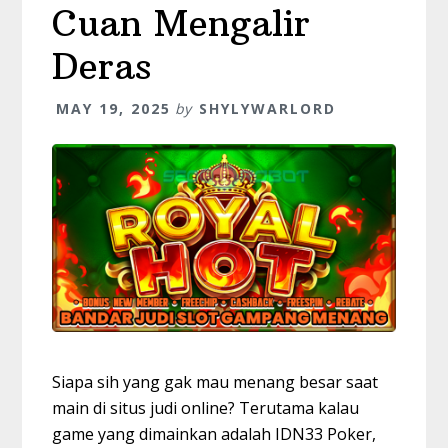
Cuan Mengalir
Deras
MAY 19, 2025
by
SHYLYWARLORD
Siapa sih yang gak mau menang besar saat
main di situs judi online? Terutama kalau
game yang dimainkan adalah
IDN33
Poker,