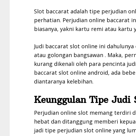
Slot baccarat adalah tipe perjudian o
perhatian. Perjudian online baccarat 
biasanya, yakni kartu remi atau kartu
Judi baccarat slot online ini dahuluny
atau golongan bangsawan . Maka, perma
kurang dikenali oleh para pencinta jud
baccarat slot online android, ada beb
diantaranya kelebihan.
Keunggulan Tipe Judi 
Perjudian online slot memang terdiri 
hebat dan ditanggung memberi kepuasa
jadi tipe perjudian slot online yang lu