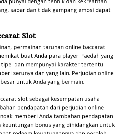
da punyai dengan tehnik dan kekreatifan
nang, sabar dan tidak gampang emosi dapat
arat Slot
inan, permainan taruhan online baccarat
emikat buat Anda para player. Faedah yang
 tipe, dan mempunyai karakter tertentu
ri serunya dan yang lain. Perjudian online
i besar untuk Anda yang bermain.
ccarat slot sebagai kesempatan usaha
mbahan pendapatan dari perjudian online
g hendak memberi Anda tambahan pendapatan
a keuntungan bonus yang dihidangkan untuk
 dapat redeem keuntungannya dan peroleh