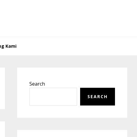
ng Kami
Primary
Sidebar
Search
SEARCH