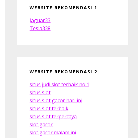
WEBSITE REKOMENDASI 1
Jaguar33
Tesla338
WEBSITE REKOMENDASI 2
situs judi slot terbaik no 1
situs slot
situs slot gacor hari ini
situs slot terbaik
situs slot terpercaya
slot gacor
slot gacor malam ini