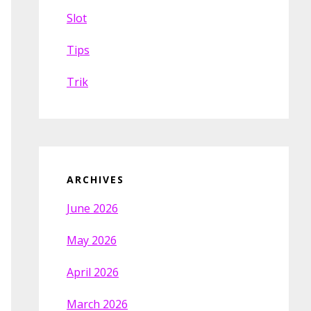
Slot
Tips
Trik
ARCHIVES
June 2026
May 2026
April 2026
March 2026