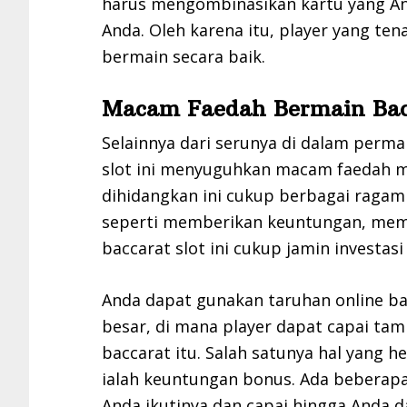
harus mengombinasikan kartu yang An
Anda. Oleh karena itu, player yang te
bermain secara baik.
Macam Faedah Bermain Bacc
Selainnya dari serunya di dalam perma
slot ini menyuguhkan macam faedah m
dihidangkan ini cukup berbagai ragam
seperti memberikan keuntungan, membe
baccarat slot ini cukup jamin investas
Anda dapat gunakan taruhan online ba
besar, di mana player dapat capai ta
baccarat itu. Salah satunya hal yan
ialah keuntungan bonus. Ada beberap
Anda ikutinya dan capai hingga Anda