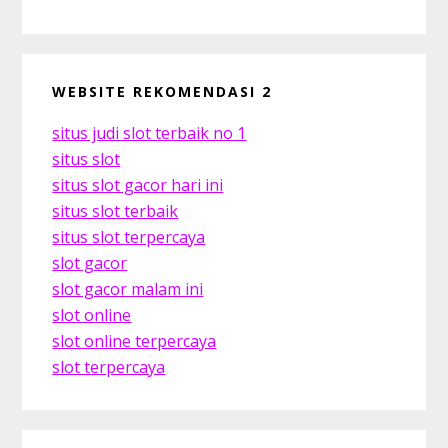
WEBSITE REKOMENDASI 2
situs judi slot terbaik no 1
situs slot
situs slot gacor hari ini
situs slot terbaik
situs slot terpercaya
slot gacor
slot gacor malam ini
slot online
slot online terpercaya
slot terpercaya