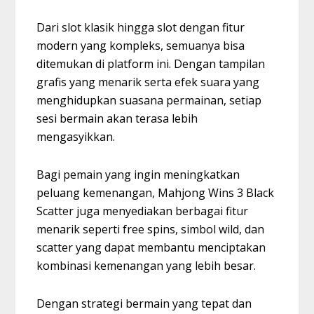
Dari slot klasik hingga slot dengan fitur
modern yang kompleks, semuanya bisa
ditemukan di platform ini. Dengan tampilan
grafis yang menarik serta efek suara yang
menghidupkan suasana permainan, setiap
sesi bermain akan terasa lebih
mengasyikkan.
Bagi pemain yang ingin meningkatkan
peluang kemenangan, Mahjong Wins 3 Black
Scatter juga menyediakan berbagai fitur
menarik seperti free spins, simbol wild, dan
scatter yang dapat membantu menciptakan
kombinasi kemenangan yang lebih besar.
Dengan strategi bermain yang tepat dan