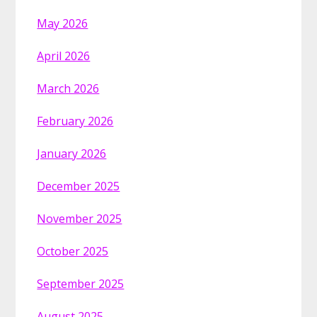
May 2026
April 2026
March 2026
February 2026
January 2026
December 2025
November 2025
October 2025
September 2025
August 2025