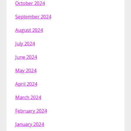
October 2024
September 2024
August 2024
July 2024
June 2024
May 2024
April 2024
March 2024
February 2024
January 2024