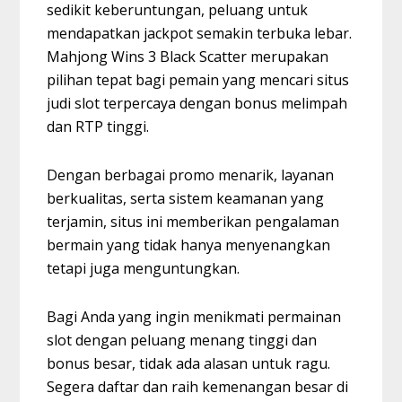
sedikit keberuntungan, peluang untuk
mendapatkan jackpot semakin terbuka lebar.
Mahjong Wins 3 Black Scatter merupakan
pilihan tepat bagi pemain yang mencari situs
judi slot terpercaya dengan bonus melimpah
dan RTP tinggi.
Dengan berbagai promo menarik, layanan
berkualitas, serta sistem keamanan yang
terjamin, situs ini memberikan pengalaman
bermain yang tidak hanya menyenangkan
tetapi juga menguntungkan.
Bagi Anda yang ingin menikmati permainan
slot dengan peluang menang tinggi dan
bonus besar, tidak ada alasan untuk ragu.
Segera daftar dan raih kemenangan besar di