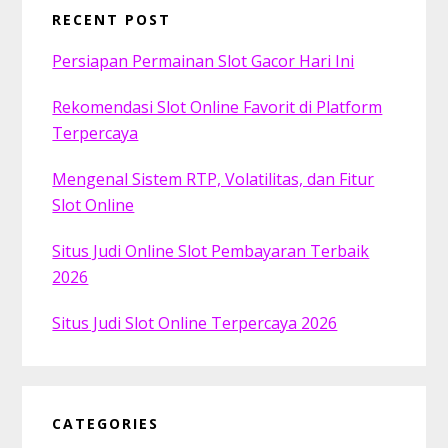
RECENT POST
Persiapan Permainan Slot Gacor Hari Ini
Rekomendasi Slot Online Favorit di Platform
Terpercaya
Mengenal Sistem RTP, Volatilitas, dan Fitur
Slot Online
Situs Judi Online Slot Pembayaran Terbaik
2026
Situs Judi Slot Online Terpercaya 2026
CATEGORIES