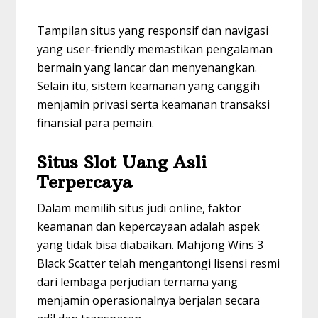
Tampilan situs yang responsif dan navigasi
yang user-friendly memastikan pengalaman
bermain yang lancar dan menyenangkan.
Selain itu, sistem keamanan yang canggih
menjamin privasi serta keamanan transaksi
finansial para pemain.
Situs Slot Uang Asli
Terpercaya
Dalam memilih situs judi online, faktor
keamanan dan kepercayaan adalah aspek
yang tidak bisa diabaikan. Mahjong Wins 3
Black Scatter telah mengantongi lisensi resmi
dari lembaga perjudian ternama yang
menjamin operasionalnya berjalan secara