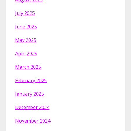
July 2025
June 2025
May 2025
April 2025
March 2025
February 2025
January 2025
December 2024
November 2024