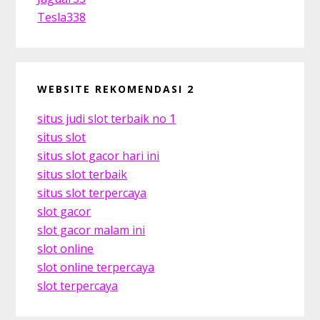
Tesla338
WEBSITE REKOMENDASI 2
situs judi slot terbaik no 1
situs slot
situs slot gacor hari ini
situs slot terbaik
situs slot terpercaya
slot gacor
slot gacor malam ini
slot online
slot online terpercaya
slot terpercaya