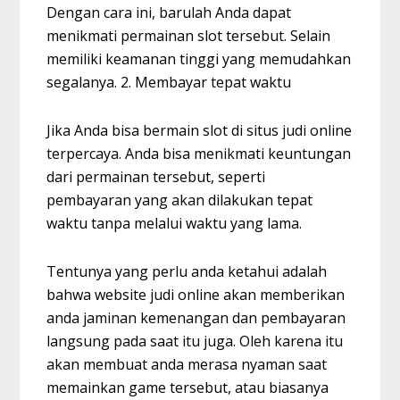
Dengan cara ini, barulah Anda dapat
menikmati permainan slot tersebut. Selain
memiliki keamanan tinggi yang memudahkan
segalanya. 2. Membayar tepat waktu
Jika Anda bisa bermain slot di situs judi online
terpercaya. Anda bisa menikmati keuntungan
dari permainan tersebut, seperti
pembayaran yang akan dilakukan tepat
waktu tanpa melalui waktu yang lama.
Tentunya yang perlu anda ketahui adalah
bahwa website judi online akan memberikan
anda jaminan kemenangan dan pembayaran
langsung pada saat itu juga. Oleh karena itu
akan membuat anda merasa nyaman saat
memainkan game tersebut, atau biasanya