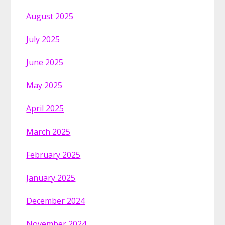
August 2025
July 2025
June 2025
May 2025
April 2025
March 2025
February 2025
January 2025
December 2024
November 2024