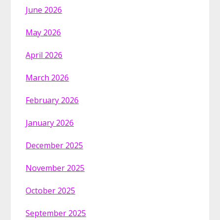
June 2026
May 2026
April 2026
March 2026
February 2026
January 2026
December 2025
November 2025
October 2025
September 2025