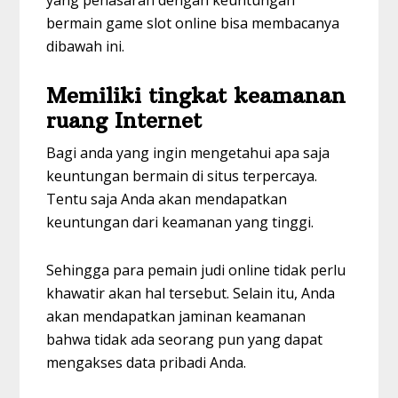
yang penasaran dengan keuntungan
bermain game slot online bisa membacanya
dibawah ini.
Memiliki tingkat keamanan
ruang Internet
Bagi anda yang ingin mengetahui apa saja
keuntungan bermain di situs terpercaya.
Tentu saja Anda akan mendapatkan
keuntungan dari keamanan yang tinggi.
Sehingga para pemain judi online tidak perlu
khawatir akan hal tersebut. Selain itu, Anda
akan mendapatkan jaminan keamanan
bahwa tidak ada seorang pun yang dapat
mengakses data pribadi Anda.