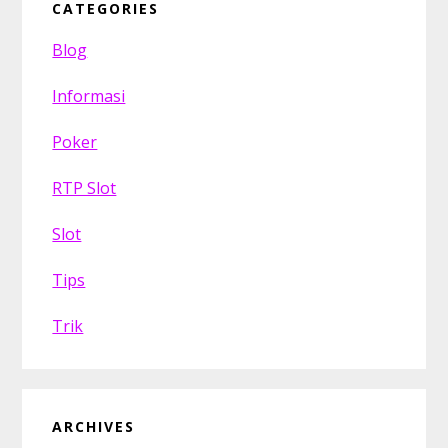
CATEGORIES
Blog
Informasi
Poker
RTP Slot
Slot
Tips
Trik
ARCHIVES