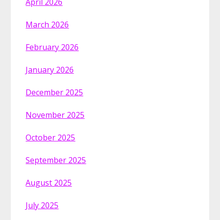
April 2026
March 2026
February 2026
January 2026
December 2025
November 2025
October 2025
September 2025
August 2025
July 2025