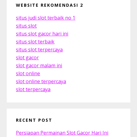
WEBSITE REKOMENDASI 2
situs judi slot terbaik no 1
situs slot
situs slot gacor hari ini
situs slot terbaik
situs slot terpercaya
slot gacor
slot gacor malam ini
slot online
slot online terpercaya
slot terpercaya
RECENT POST
Persiapan Permainan Slot Gacor Hari Ini