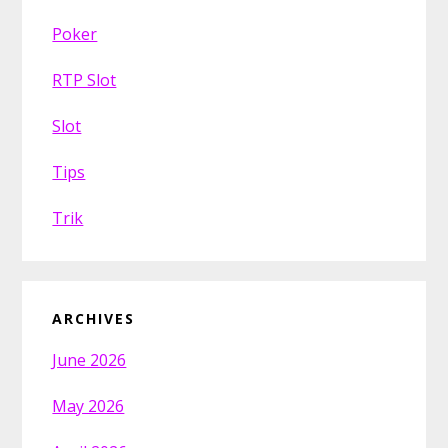
Poker
RTP Slot
Slot
Tips
Trik
ARCHIVES
June 2026
May 2026