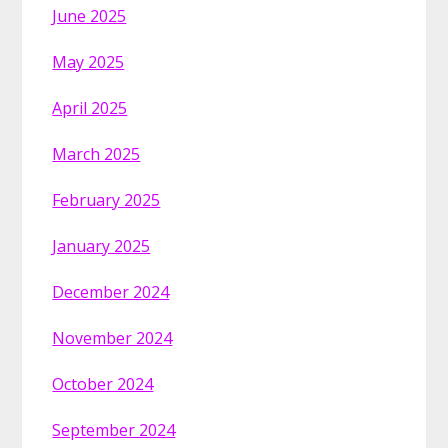
June 2025
May 2025
April 2025
March 2025
February 2025
January 2025
December 2024
November 2024
October 2024
September 2024