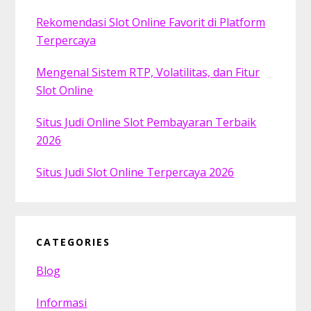
Rekomendasi Slot Online Favorit di Platform
Terpercaya
Mengenal Sistem RTP, Volatilitas, dan Fitur
Slot Online
Situs Judi Online Slot Pembayaran Terbaik
2026
Situs Judi Slot Online Terpercaya 2026
CATEGORIES
Blog
Informasi