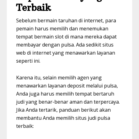
Terbaik
Sebelum bermain taruhan di internet, para
pemain harus memilih dan menemukan
tempat bermain slot di mana mereka dapat
membayar dengan pulsa. Ada sedikit situs
web di internet yang menawarkan layanan
seperti ini.
Karena itu, selain memilih agen yang
menawarkan layanan deposit melalui pulsa,
Anda juga harus memilih tempat bertaruh
judi yang benar-benar aman dan terpercaya.
Jika Anda tertarik, panduan berikut akan
membantu Anda memilih situs judi pulsa
terbaik: