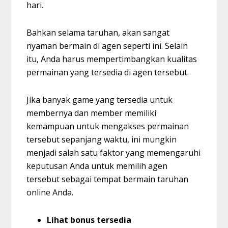
hari.
Bahkan selama taruhan, akan sangat
nyaman bermain di agen seperti ini. Selain
itu, Anda harus mempertimbangkan kualitas
permainan yang tersedia di agen tersebut.
Jika banyak game yang tersedia untuk
membernya dan member memiliki
kemampuan untuk mengakses permainan
tersebut sepanjang waktu, ini mungkin
menjadi salah satu faktor yang memengaruhi
keputusan Anda untuk memilih agen
tersebut sebagai tempat bermain taruhan
online Anda.
Lihat bonus tersedia