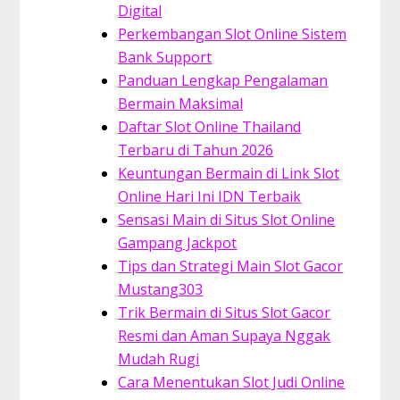
Digital
Perkembangan Slot Online Sistem
Bank Support
Panduan Lengkap Pengalaman
Bermain Maksimal
Daftar Slot Online Thailand
Terbaru di Tahun 2026
Keuntungan Bermain di Link Slot
Online Hari Ini IDN Terbaik
Sensasi Main di Situs Slot Online
Gampang Jackpot
Tips dan Strategi Main Slot Gacor
Mustang303
Trik Bermain di Situs Slot Gacor
Resmi dan Aman Supaya Nggak
Mudah Rugi
Cara Menentukan Slot Judi Online