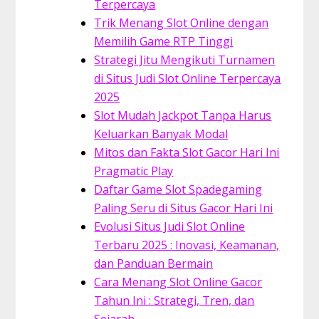
Terpercaya
Trik Menang Slot Online dengan
Memilih Game RTP Tinggi
Strategi Jitu Mengikuti Turnamen
di Situs Judi Slot Online Terpercaya
2025
Slot Mudah Jackpot Tanpa Harus
Keluarkan Banyak Modal
Mitos dan Fakta Slot Gacor Hari Ini
Pragmatic Play
Daftar Game Slot Spadegaming
Paling Seru di Situs Gacor Hari Ini
Evolusi Situs Judi Slot Online
Terbaru 2025 : Inovasi, Keamanan,
dan Panduan Bermain
Cara Menang Slot Online Gacor
Tahun Ini : Strategi, Tren, dan