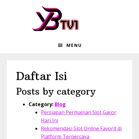
Skip
Skip
Skip
to
to
to
primary
main
primary
navigation
content
sidebar
MENU
Daftar Isi
Posts by category
Category:
Blog
Persiapan Permainan Slot Gacor
Hari Ini
Rekomendasi Slot Online Favorit di
Platform Terpercaya