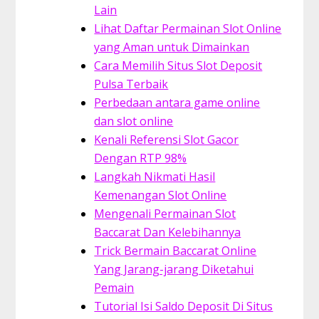
Lain
Lihat Daftar Permainan Slot Online
yang Aman untuk Dimainkan
Cara Memilih Situs Slot Deposit
Pulsa Terbaik
Perbedaan antara game online
dan slot online
Kenali Referensi Slot Gacor
Dengan RTP 98%
Langkah Nikmati Hasil
Kemenangan Slot Online
Mengenali Permainan Slot
Baccarat Dan Kelebihannya
Trick Bermain Baccarat Online
Yang Jarang-jarang Diketahui
Pemain
Tutorial Isi Saldo Deposit Di Situs