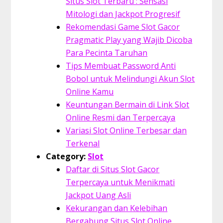
Situs Slot Terbaru : Sensasi
Mitologi dan Jackpot Progresif
Rekomendasi Game Slot Gacor
Pragmatic Play yang Wajib Dicoba
Para Pecinta Taruhan
Tips Membuat Password Anti
Bobol untuk Melindungi Akun Slot
Online Kamu
Keuntungan Bermain di Link Slot
Online Resmi dan Terpercaya
Variasi Slot Online Terbesar dan
Terkenal
Category:
Slot
Daftar di Situs Slot Gacor
Terpercaya untuk Menikmati
Jackpot Uang Asli
Kekurangan dan Kelebihan
Bergabung Situs Slot Online